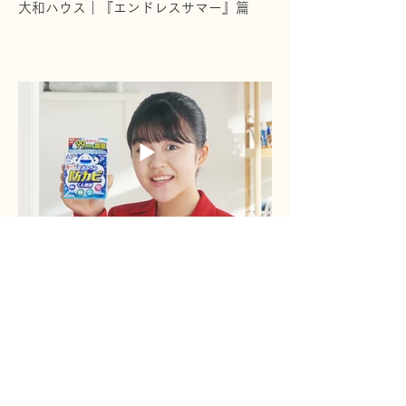
大和ハウス｜『エンドレスサマー』篇
［ TVCM ］ 作編曲
ルックプラス｜おふろの防カビくん煙
剤 『vs天井の黒カビ菌』篇