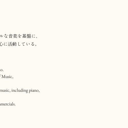
ルな音楽を基盤に、
心に活動している。​
yo.
f Music,
 music, including piano,
mmercials.